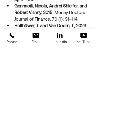
Gennaoili, Nicola, Andrei Shleifer, and 
Robert Vishny. 2015.
 Money Doctors. 
Journal of Finance, 70 (1): 91–114.
Holthöwer, J. and Van Doorn, J., 2023.
Robots do not judge: service robots 
can alleviate embarrassment in 
Phone
Email
LinkedIn
YouTube
service encounters. 
Journal of the 
Academy of Marketing Science
, 
51
(4), pp.767-784.
Consedine, Nathan S., Yulia S. 
Krivoshekova, and Christine R. Harris. 
2007.
 Bodily Embarrassment and 
Judgment Concern as Separable 
Factors in the Measurement of 
Medical Embarrassment: 
Psychometric Development and Links 
to Treatment-Seeking Outcomes. 
British Journal of Health Psychology, 
12: 439–462.