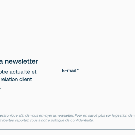
la newsletter
E-mail
tre actualité et
elation client
.
ectronique afin de vous envoyer la newsletter. Pour en savoir plus sur la gestion d
t libertés, reportez vous à notre
politique de confidentialité
.