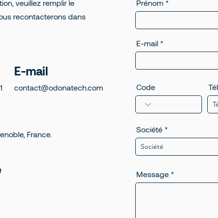
n, veuillez remplir le
Prénom
vous recontacterons dans
E-mail
E-mail
Code
Té
1
contact@odonatech.com
Société
enoble, France.
e
Message