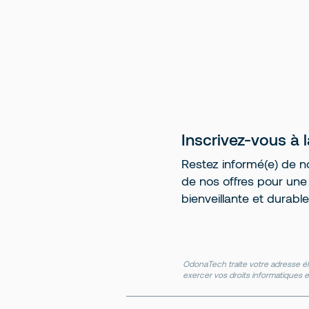
Inscrivez-vous à 
Restez informé(e) de no
de nos offres pour une r
bienveillante et durable
OdonaTech traite votre adresse él
exercer vos droits informatiques e