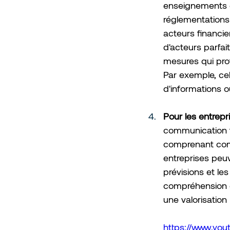
enseignements d
réglementations
acteurs financi
d'acteurs parfai
mesures qui prot
Par exemple, cel
d'informations 
Pour les entrepri
communication fi
comprenant comm
entreprises peuv
prévisions et le
compréhension de
une valorisation
https://www.y