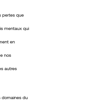
s pertes que 
is mentaux qui 
ment en 
ce nos 
s autres 
s domaines du 