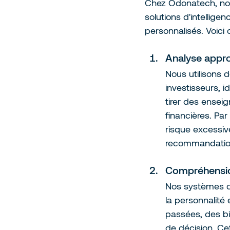
Chez Odonatech, nou
solutions d'intelligen
personnalisés. Voic
Analyse appro
Nous utilisons
investisseurs, i
tirer des ensei
financières. P
risque excessiv
recommandatio
Compréhension
Nos systèmes d'
la personnalité 
passées, des bi
de décision. Ce