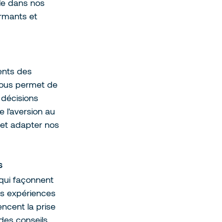
le dans nos 
ormants et 
ents des 
 nous permet de 
 décisions 
l'aversion au 
et adapter nos 
  
 qui façonnent 
des expériences 
ncent la prise 
des conseils 