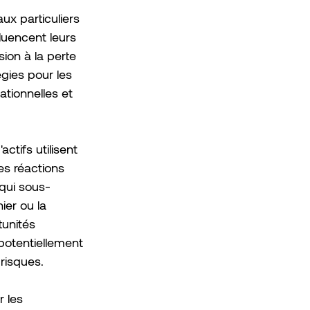
x particuliers 
luencent leurs 
ion à la perte 
gies pour les 
tionnelles et 
ctifs utilisent 
es réactions 
qui sous-
er ou la 
tunités 
potentiellement 
risques.
r les 