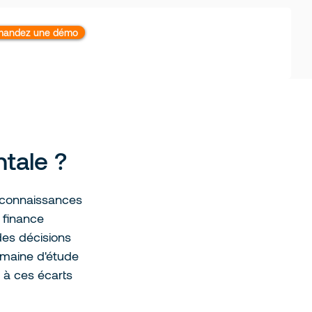
andez une démo
tale ?
 connaissances 
 finance 
des décisions 
omaine d'étude 
 à ces écarts 