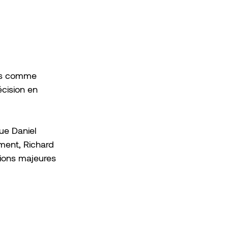
urs comme 
cision en 
ue Daniel 
ment, Richard 
ions majeures 