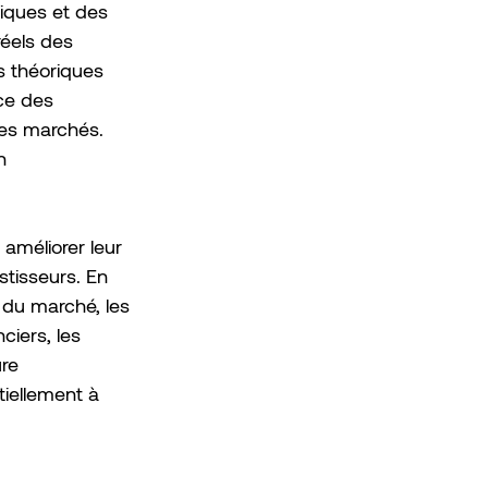
iques et des 
éels des 
s théoriques 
ce des 
des marchés. 
n 
améliorer leur 
tisseurs. En 
 du marché, les 
ciers, les 
re 
tiellement à 