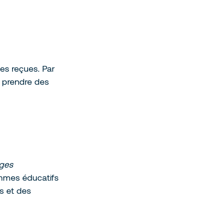
ées reçues. Par 
à prendre des 
ges
ammes éducatifs 
s et des 