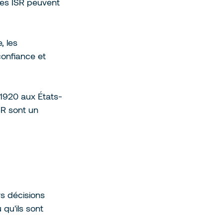
ies ISR peuvent 
, les 
confiance et 
 1920 aux États-
SR sont un 
s décisions 
qu'ils sont 