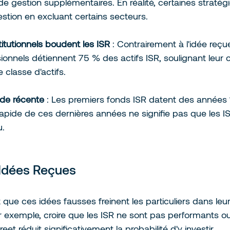
de gestion supplémentaires. En réalité, certaines stratég
estion en excluant certains secteurs.
titutionnels boudent les ISR
 : Contrairement à l'idée reçue
ionnels détiennent 75 % des actifs ISR, soulignant leur 
e classe d'actifs.
de récente
 : Les premiers fonds ISR datent des années
rapide de ces dernières années ne signifie pas que les I
.
 Idées Reçues
que ces idées fausses freinent les particuliers dans leur
r exemple, croire que les ISR ne sont pas performants ou 
eet réduit significativement la probabilité d'y investir.