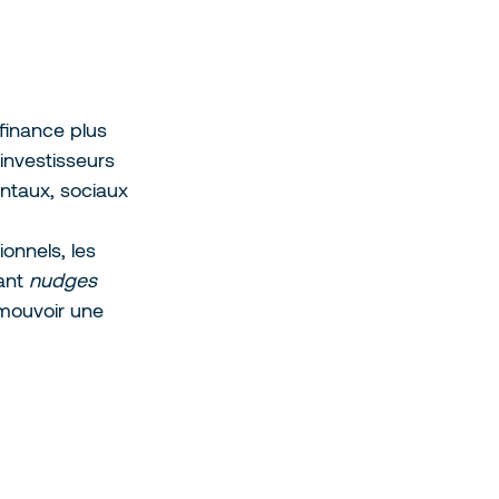
finance plus 
investisseurs 
entaux, sociaux 
ionnels, les 
ant 
nudges 
mouvoir une 