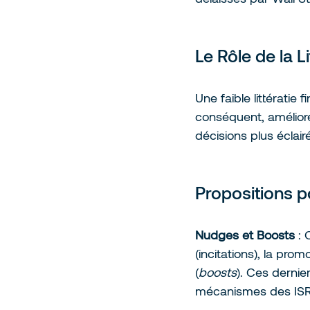
Le Rôle de la L
Une faible littératie
conséquent, améliorer
décisions plus éclair
Propositions p
Nudges et Boosts
 :
(incitations), la pr
(
boosts
). Ces dernie
mécanismes des ISR, 