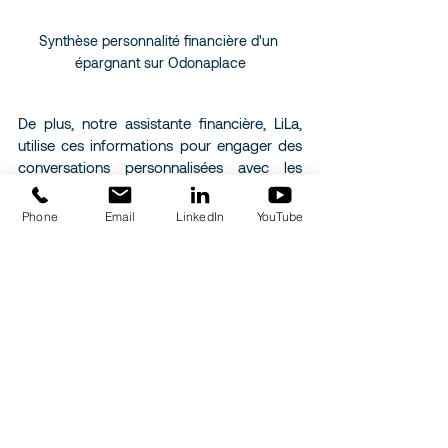
Synthèse personnalité financière d'un 
épargnant sur Odonaplace
De plus, notre assistante financière, LiLa, 
utilise ces informations pour engager des 
conversations personnalisées avec les 
individus, les guidant à travers un parcours 
financier sur mesure qui s'aligne sur leurs 
Phone
Email
LinkedIn
YouTube
besoins uniques et leurs préférences 
d'investissement.
Posts similaires
Voir tout