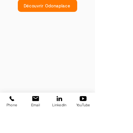
Découvrir Odonaplace
Analyse approfondie de la
personnalité financière
Personnalisation de la relation
Accompagnement comportemental
Suivi personnalisé
Phone
Email
LinkedIn
YouTube
Nous sommes une communauté où
chaque acteur contribue activement à
construire une relation client
exceptionnelle. Nous valorisons un conseil