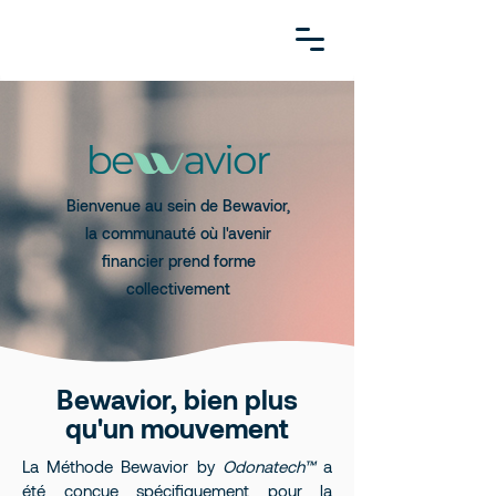
Bienvenue au sein de Bewavior,
la communauté où l'avenir
financier prend forme
collectivement
Bewavior, bien plus
qu'un mouvement
La Méthode Bewavior by
Odonatech™
a
été conçue spécifiquement pour la