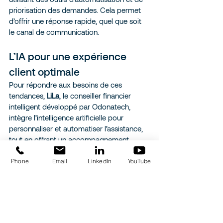
priorisation des demandes. Cela permet 
d’offrir une réponse rapide, quel que soit 
le canal de communication.
L’IA pour une expérience 
client optimale
Pour répondre aux besoins de ces 
tendances, 
LiLa
, le conseiller financier 
intelligent développé par Odonatech, 
intègre l’intelligence artificielle pour 
personnaliser et automatiser l’assistance, 
tout en offrant un accompagnement 
humain lorsque cela est nécessaire. LiLa 
permet d’optimiser les interactions avec 
Phone
Email
LinkedIn
YouTube
les clients, d’identifier leurs besoins et 
d’offrir des solutions personnalisées en 
temps réel, tout en offrant un service 
fluide, accessible sur tous les canaux. 
Grâce à LiLa, les institutions financières 