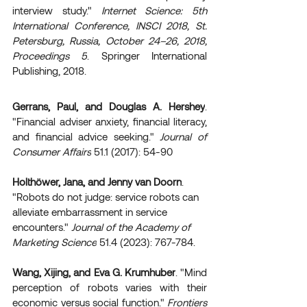
interview study." 
Internet Science: 5th 
International Conference, INSCI 2018, St. 
Petersburg, Russia, October 24–26, 2018, 
Proceedings 5
. Springer International 
Publishing, 2018.
Gerrans, Paul, and Douglas A. Hershey
. 
"Financial adviser anxiety, financial literacy, 
and financial advice seeking." 
Journal of 
Consumer Affairs
 51.1 (2017): 54-90
Holthöwer, Jana, and Jenny van Doorn
. 
"Robots do not judge: service robots can 
alleviate embarrassment in service 
encounters." 
Journal of the Academy of 
Marketing Science
 51.4 (2023): 767-784.
Wang, Xijing, and Eva G. Krumhuber
. "Mind 
perception of robots varies with their 
economic versus social function." 
Frontiers 