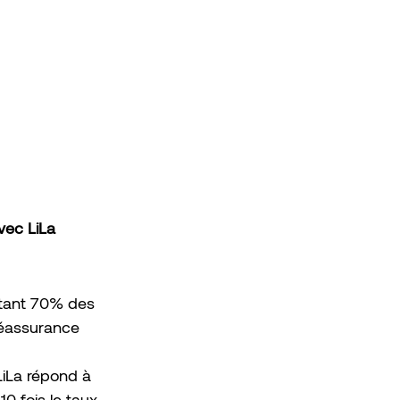
vec LiLa
ntant 70% des 
 réassurance 
LiLa répond à 
0 fois le taux 