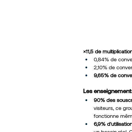
×11,5 de multiplicati
0,84% de conver
2,10% de conver
9,65% de convers
Les enseignements
90% des souscri
visiteurs, ce gr
fonctionne même 
6,9% d'utilisatio
un besoin réel. C