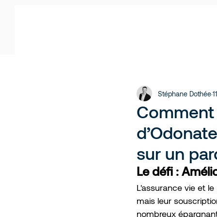
Stéphane Dothée
1
Comment Li
d’Odonatec
sur un pa
Le défi : Améli
L'assurance vie et le
mais leur souscripti
nombreux épargnants