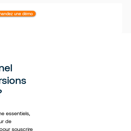
andez une démo
nel
rsions
?
e essentiels, 
ur de 
our souscrire 