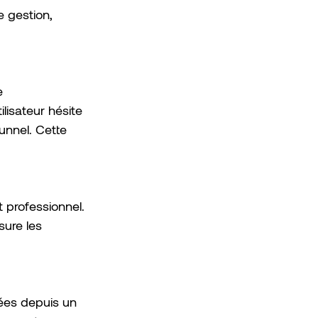
 gestion, 
e 
lisateur hésite 
unnel. Cette 
professionnel. 
ure les 
ées depuis un 