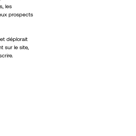
, les 
reux prospects 
et déplorait 
 sur le site, 
crire.