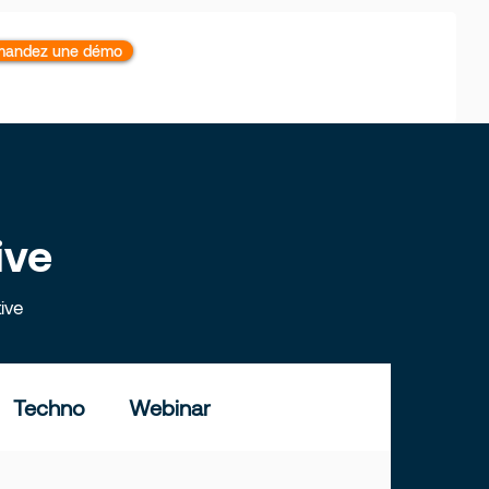
andez une démo
ive
ive
Techno
Webinar