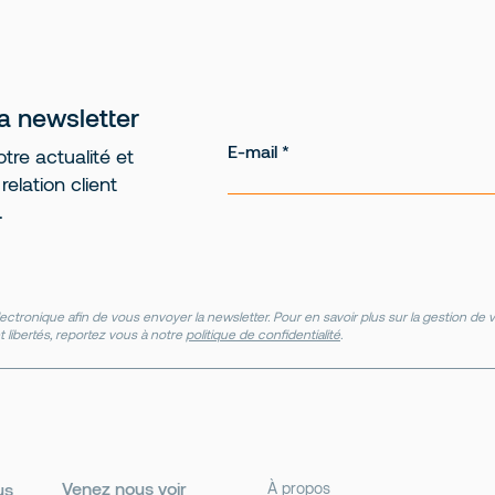
la newsletter
E-mail
tre actualité et
elation client
.
ectronique afin de vous envoyer la newsletter. Pour en savoir plus sur la gestion d
t libertés, reportez vous à notre
politique de confidentialité
.
Venez nous voir
us
À propos