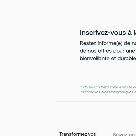
Inscrivez-vous à 
Restez informé(e) de no
de nos offres pour une r
bienveillante et durable
OdonaTech traite votre adresse él
exercer vos droits informatiques e
Transformez vos
Suivez-no