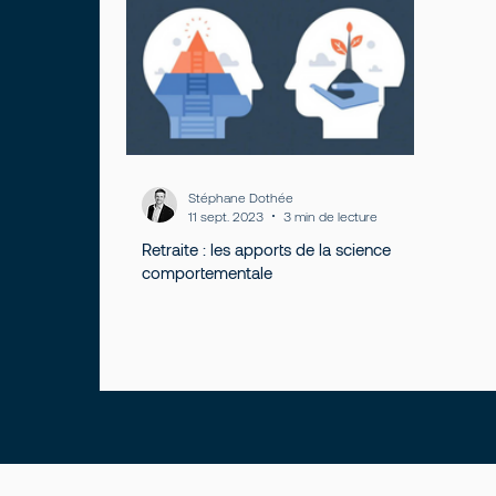
Expérience client
Stéphane Dothée
11 sept. 2023
3 min de lecture
Retraite : les apports de la science
comportementale