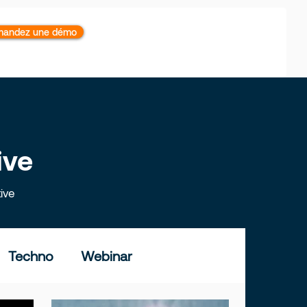
andez une démo
ive
ive
Techno
Webinar