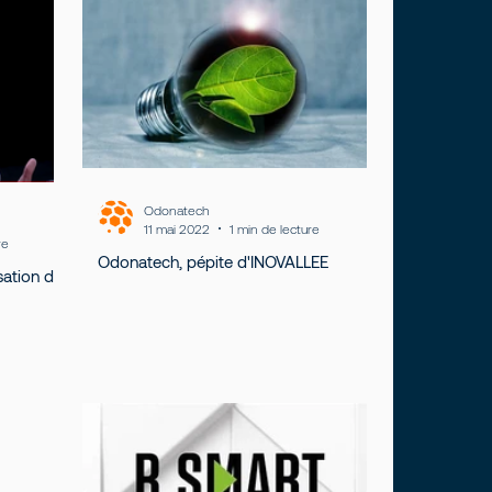
Odonatech
11 mai 2022
1 min de lecture
re
Odonatech, pépite d'INOVALLEE
ation du