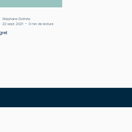
Stéphane Dothée
22 sept. 2021
0 min de lecture
gret