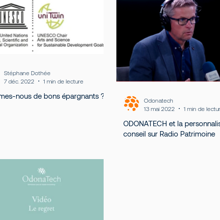
Stéphane Dothée
7 déc. 2022
1 min de lecture
es-nous de bons épargnants ?
Odonatech
13 mai 2022
1 min de lectu
ODONATECH et la personnalis
conseil sur Radio Patrimoine