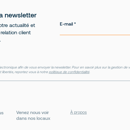
la newsletter
E-mail
tre actualité et
elation client
.
ectronique afin de vous envoyer la newsletter. Pour en savoir plus sur la gestion d
t libertés, reportez vous à notre
politique de confidentialité
.
Venez nous voir
us
À propos
dans nos locaux