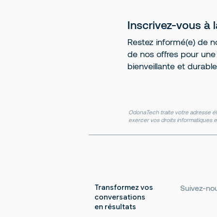
Inscrivez-vous à 
Restez informé(e) de no
de nos offres pour une r
bienveillante et durable
OdonaTech traite votre adresse él
exercer vos droits informatiques e
Transformez vos
Suivez-no
conversations
en résultats