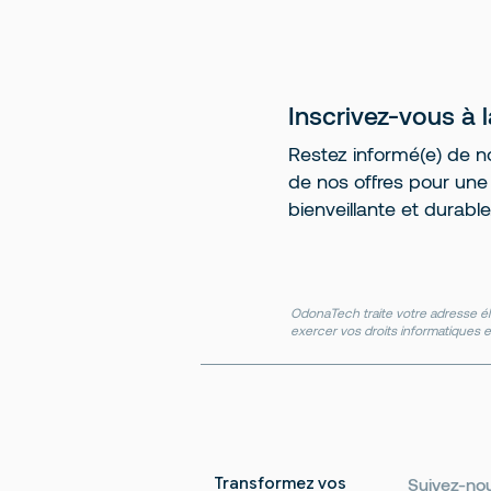
Inscrivez-vous à 
Restez informé(e) de no
de nos offres pour une r
bienveillante et durable
OdonaTech traite votre adresse él
exercer vos droits informatiques e
Transformez vos
Suivez-no