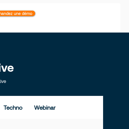
andez une démo
ive
ive
Techno
Webinar