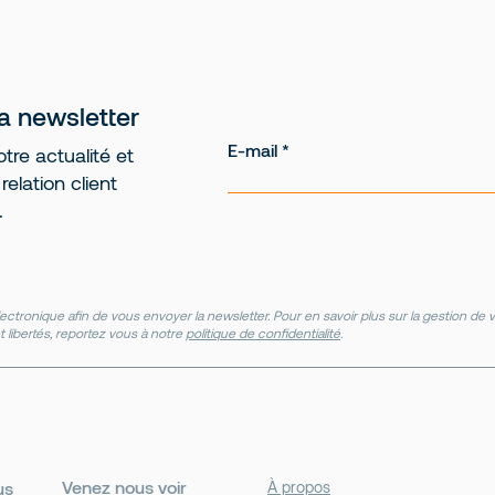
la newsletter
E-mail
tre actualité et
elation client
.
ectronique afin de vous envoyer la newsletter. Pour en savoir plus sur la gestion d
t libertés, reportez vous à notre
politique de confidentialité
.
Venez nous voir
us
À propos