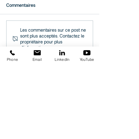
Commentaires
Les 5 tendances de
Chatbot intellige
Les commentaires sur ce post ne
sont plus acceptés. Contactez le
l’expérience client dans
nouvel atout de
propriétaire pour plus
les services financiers
distributeurs d’
d'informations.
digitaux en 2025
pour personnalis
relation client.
Phone
Email
LinkedIn
YouTube
← Retour aux posts
Inscrivez-vous à la newsletter